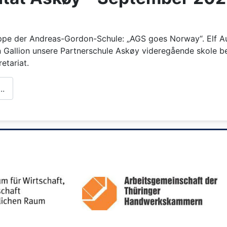
uppe der Andreas-Gordon-Schule: „AGS goes Norway“. Elf 
allion unsere Partnerschule Askøy videregående skole be
etariat.
..