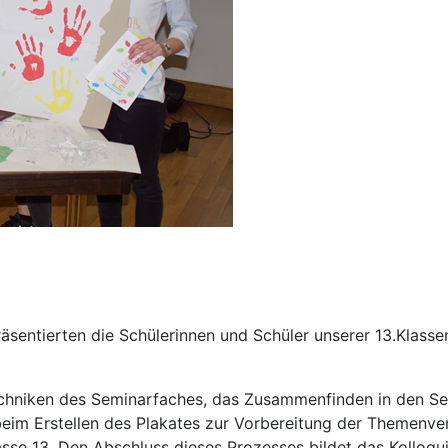
äsentierten die Schülerinnen und Schüler unserer 13.Klassen
techniken des Seminarfaches, das Zusammenfinden in den S
eim Erstellen des Plakates zur Vorbereitung der Themenve
asse 13. Den Abschluss dieses Prozesses bildet das Kolloq