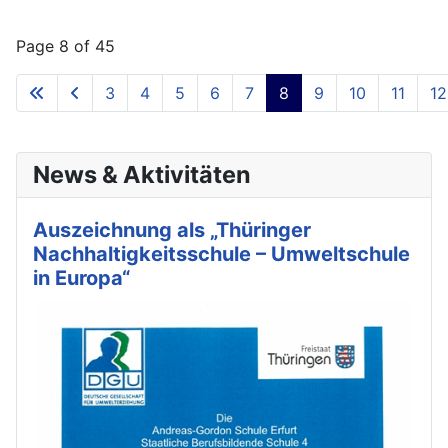
Page 8 of 45
3
4
5
6
7
8
9
10
11
12
News & Aktivitäten
Auszeichnung als „Thüringer
Nachhaltigkeitsschule – Umweltschule
in Europa“