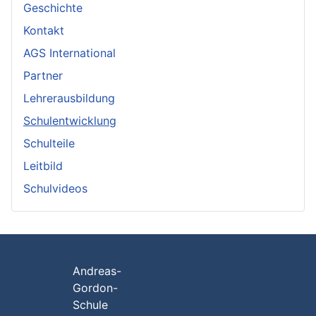
Geschichte
Kontakt
AGS International
Partner
Lehrerausbildung
Schulentwicklung
Schulteile
Leitbild
Schulvideos
Andreas-
Gordon-
Schule