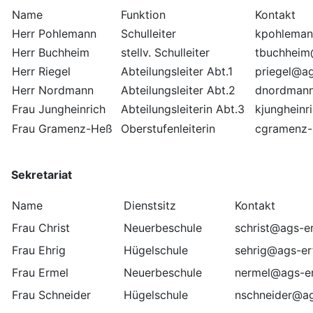
Name
Funktion
Kontakt
Herr Pohlemann
Schulleiter
kpohleman
Herr Buchheim
stellv. Schulleiter
tbuchheim
Herr Riegel
Abteilungsleiter Abt.1
priegel@ag
Herr Nordmann
Abteilungsleiter Abt.2
dnordmann
Frau Jungheinrich
Abteilungsleiterin Abt.3
kjungheinr
Frau Gramenz-Heß
Oberstufenleiterin
cgramenz-
Sekretariat
Name
Dienstsitz
Kontakt
Frau Christ
Neuerbeschule
schrist@ags-er
Frau Ehrig
Hügelschule
sehrig@ags-er
Frau Ermel
Neuerbeschule
nermel@ags-er
Frau Schneider
Hügelschule
nschneider@ag